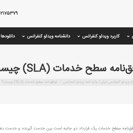
75379 - 02126766001 - 02175487000
کاربرد ویدئو کنفرانس
دانشنامه ویدئو کنفرانس
دانلودها
‌نامه سطح خدمات (SLA) چیست؟
ه ویدئو کنفرانس ایران /
واژه نامه ویدئو کنفرانس
توافق‌نامه سطح خدمات (SLA) چیست؟
 مخفف واژه Service Level Agreement است. SLA یا توافق‌نامه سطح خدمات یک قرارداد دو جانبه است بین 