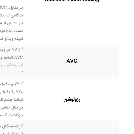
در مقابل، SVC چندین لایه و رزولوشن را با اشراف و نظارت بر شبکه را ارسال می کند. اهمیت این موضوع در ویدئو کنفرانس در این است:
تنها همان لای
دست نخواهید د
شبکه ویدئو کنف
" AVC در ویدئو کنفرانس فرمت تکنولوژی فشرده سازی است که اجازه ارسال ویدئوی با وضوح بالا را در شبکه ها به شیوه ای کارآمد فراهم می کند.
AVC اساس
AVC
کیفیت آسیب می 
"
720 یا 1080 را در صفحه خود تماشا می کنید، نرخ فریم یا تعداد تصاویر در هر ثانیه معمولا 30 فریم در ثانیه است.
رزولوشن
اساسا چشم انسان 30 تصویر را در یک ثانیه برای ایجاد محتوای ویدئویی در 
حرکات کمک می 