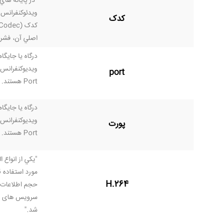
"در پايانه هاي
ويدئوكنفرانس نقش Codec
کدک
اصلي آن، فشرد
درگاه يا جايگ
port
Port هستند.
درگاه يا جايگ
پورت
Port هستند.
مورد استفاده 
H.264
حجم اطلاعات وی
شد."