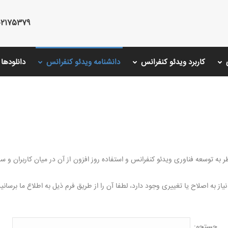
75379 - 02126766001 - 02175487000
کاربرد ویدئو کنفرانس
دانشنامه ویدئو کنفرانس
دانلودها
به توسعه فناوری ویدئو کنفرانس و استفاده روز افزون از آن در میان کاربران و سازم
 به اصلاح یا تغییری وجود دارد، لطفا آن را از طریق فرم ذیل به اطلاع ما برسانید
جستجو: