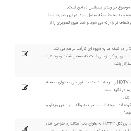
 تواند لایه پشت را لایه لایه نموده و به محیط شبکه متصل شود. در این صورت شما
شفاف تر را ارائه می شود و شما هیچ تصویری را از
ف این رویکرد زمانی است که مسائل شبکه وجود دارد؛
زگار باشد.
"720 و 1080 به خطوط رزولوشن یک تصویر ویدیویی با کیفیت بالا اشاره دارد. اگر شما یک صفحه HDTV را در خانه دارید، به طور کلی محتوای صفحه
 از 60 فریم در ثانیه برای ایجاد ویدئو کرده اند؛ نتیجه این موضوع به واقعی تر شدن ویدئو و
ود."
"ارائه سیگنال های ویدئو کنفرانس در تمامی شبکه ها، نیازمند تعدادی از عناصر برای موفقیت است. پروتکل H.323 به عنوان یک استاندارد طراحی شده