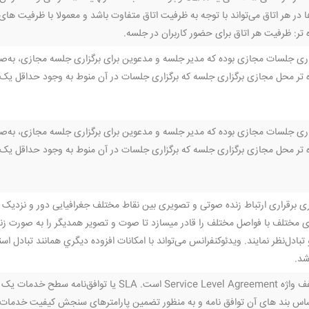
هر اتاق می‌تواند با توجه به ظرفیت اتاق متفاوت باشد و معمولا با ظرفیت های 8، 25، 40 و یا 100 صندلی است
تر: ظرفیت هر اتاق برای حضور کاربران در جلسه.
اری جلسات مجازی بوده که مدیر جلسه و مدعوین برای برگزاری جلسه مجازی، به‌ص
ه تر محل مجازی برگزاری جلسه که برگزاری جلسات در آن منوط به وجود حداقل یک
اری جلسات مجازی بوده که مدیر جلسه و مدعوین برای برگزاری جلسه مجازی، به‌ص
ه تر محل مجازی برگزاری جلسه که برگزاری جلسات در آن منوط به وجود حداقل یک
ری برقراری ارتباط زنده صوتی و تصویری بین نقاط مختلف جغرافیایی دور و نزدیک 
های مختلف با فواصل مختلف را قادر ميسازد تا صوت و تصوير همديگر را به صورت ز
 تبادل‌نظر نمايند. ويدئوكنفرانس می‌تواند با امكانات افزوده ديگري همانند تبادل ا
اشد.
واژه SLA مخفف واژه Service Level Agreement است.
ساس بند های آن توافق نامه و به منظور تضمین پارامترهای سنجش کیفیت خدمات 