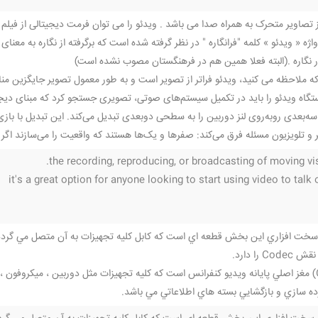
ز تصاویر متحرک به همراه صدا می باشد . ویدئو را می توان فرمت دیجیتالی از فیلم 
ژه « ویدئو » کلمه "فرانگاره " در نظر گرفته شده است که برگرفته از نگاره به معن
 نگاره .(البته فعلا همین هم در فرهنگستان مصوب نشده است)
 ملاحظه می کنید، ویدئو فراتر از تصویر است و به طور معمول تصویر جایگزین منا
سه‌بعدی روبه‌روی لنز دوربین را به سطحی دوبعدی تبدیل می‌کند. این تبدیل با بازی
ر و تلویزیون مسئله فرق می‌کند: صفرها و یک‌ها هستند که واقعیت را می‌سازند اگر ک
the recording, reproducing, or broadcasting of moving vi
it's a great option for anyone looking to start using video to talk
سخت افزاري اين بخش قطعه اي است كه كابل كليه تجهيزات به آن متصل مي گردد و در 
 را دارد.
کدک (Codec) مغز اصلي پايانه ويديو کنفرانس است که کليه تجهيزات مثل دوربين ، ميكرو
ه سازي و بازگشايي بسته هاي اطلاعاتي مي باشد.