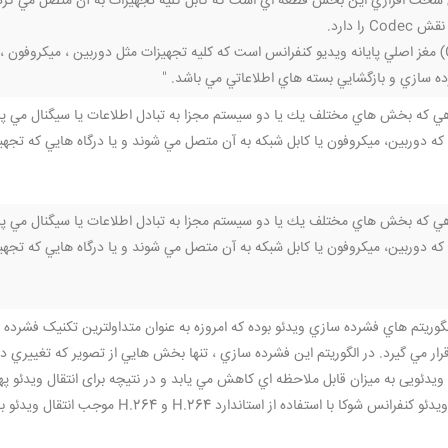
 سخت افزاري اين بخش قطعه اي است كه كابل كليه تجهيزات به آن متصل مي گردد و در
 را دارد.
کدک (Codec) مغز اصلي پايانه ويديو کنفرانس است که کليه تجهيزات مثل دوربين ، ميكرو
ه سازي و بازگشايي بسته هاي اطلاعاتي مي باشد. "
اهي كه بخش هاي مختلف يك یا دو سيستم مجزا به تبادل اطلاعات يا سيگنال مي پر
اهي كه بخش هاي مختلف يك یا دو سيستم مجزا به تبادل اطلاعات يا سيگنال مي پر
قرار مي گيرد. در الگوريتم اين فشرده سازي ، تنها بخش هايي از تصوير كه تغييري
دئویی به ميزان قابل ملاحظه اي كاهش مي يابد و در نتیچه برای انتقال ویدئو پهنا
سرویس های ويدئو کنفرانس شوکا با استفاده 