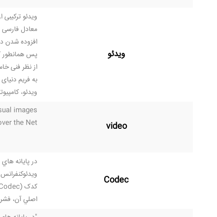
ویدئو ترکیبی ا
معادل فارسی وا
افزوده شدن در
ویدئو
پس همانطور که
به فریم دنیای 
ویدئو، کامپیوت
sual images.
 over the Net
video
در پايانه هاي 
ويدئوكنفرانس نقش Codec
Codec
اصلي آن، فشرد