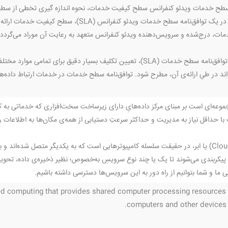
ه سطح خدمات ویدئو کنفرانس سطح کیفیت خدمات، نحوه اندازه گیری تخطی از سط
به‌ طور معمول در یک توافق‌نامه سطح خدمات ویدئو 
مات، درج‌شده و سرویس‌دهنده ویدئو کنفرانس متعهد به رعایت آن‌ موراد می‌گردد و 
هدف نهایی از توافق‌نامه سطح خدمات (SLA)، تعیین تکلیف بسیار دقیق 
واند در طیِ ارائه‌ی آن، مطرح شود. توافق‌نامه سطح خدمات در خدمات ارتباط داده‌ه
وعه‌ای است بر مبنای مرکز داده‌هایِ دارای زیرساخت سخت‌افزاری که خدماتی به ک
ت با حداقل نیاز به مدیریت و حداکثر سرعتِ دستیابی از همه‌ی مکان‌ها به اطلاعات را
یک «کلود» (Cloud) یا ابر، در حقیقت سلسله کامپیوترهایی است که به یکدیگر متصل شده‌ان
ای پیکربندی می‌شوند تا یک یا چند نوع سرویسِ به‌خصوص؛ نظیر ذخیره‌ی داده، تحویل محت
نی ما و شما بتوانیم از راه دور به این سرویس‌ها دسترسی داشته باشیم.
sed computing that provides shared computer processing resources
computers and other devices