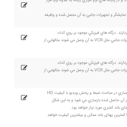
 پايانه هاي نرم افزاري رایانه به علاوه نرم افزار
فون ، نمايشگر و تجهيزات جانبي به آن متصل شده و وظیفه
دازند. درگاه هاي فيزيكي موجود بر روي كدك
ويديوكنفرانس كه دوربين، ميكروفون يا كابل شبكه به آن متصل مي شوند و يا درگاه هايي كه تجهيزات جانبي مثل VCR به آن وصل مي شوند مثالهايي از
دازند. درگاه هاي فيزيكي موجود بر روي كدك
ويديوكنفرانس كه دوربين، ميكروفون يا كابل شبكه به آن متصل مي شوند و يا درگاه هايي كه تجهيزات جانبي مثل VCR به آن وصل مي شوند مثالهايي از
"يکي از انواع الگوريتم هاي فشرده سازي ویدئو بوده که امروزه به عنوان متداولترين تکنيک فشرده سازي در مباحث ضبط و پخش ویدیو با کيفيت HD
 در آن حاصل شده بازسازي مي شود و به اين شكل
ي باند كمتري مورد نياز خواهد بود.
از استاندارد H.264 و H.264 موجب انتقال ویدئو با کمترین پهنای باند ممکن و بیشترین کیفیت خواهد