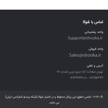
تماس با شوکا
واحد پشتیبانی
واحد فروش
آدرس و تلفن
تهران-سعادت آباد-سرو غربی-شماره 17
02175379 - 02126766001
© 2020 - تمامی حقوق این پرتال محفوظ و در اختیار شوکا (شبکه ویدئو کنفرانس ایران)
می باشد.