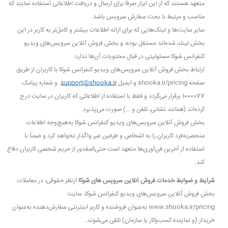
متعهد هستند که از این ابزار صرفاً برای ارسال و دریافت اطلاعاتی استفاده نمایند که
مناسب و مرتبط با بحث سفارش سرویس باشد.
سایر سایت‌ها و لینک‌هایی كه برای ارائه اطلاعات بیشتر و کامل‌تر به كاربر در این
بخش لینك شده‌اند مستقل بوده، و بخش فروش آنلاین سرویس‌های ویدیو
کنفرانس شوکا مسئولیتی در قبال محتویات آن‌ها ندارد.
ارتباط بخش فروش آنلاین سرویس‌های ویدیو کنفرانس شوکا با کاربران از طریق
صفحه shooka.ir/pricing و ایمیل
support@shooka.ir
و شماره پیامک
1000077 برقرار می‌گردد و فقط با استفاده از اطلاعاتی که کاربران در سایت درج
کرده‌اند (همانند نشانی، تلفن و ...) صورت می‌پذیرد.
بخش فروش آنلاین سرویس‌های ویدیو کنفرانس شوکا به‌هیچ‌وجه اطلاعات
منحصربه‌فرد کاربران را به اشخاص و طرفین غیر واگذار نخواهد کرد و ضمناً با
استفاده از آخرین فن‌آوری‌ها متعهد است حتی‌المقدور از حریم شخصی کاربران دفاع
کند.
شرایط و ضوابط خدمات فروش آنلاین سرویس های شوکا
ازنظر حقوقی، در معاملات
بخش فروش آنلاین سرویس‌های ویدیو کنفرانس شوکا، سایت
www.shooka.ir/pricing به‌عنوان فروشنده و کاربر اینترنتی سفارش‌دهنده به‌عنوان
خریدار (و نماینده کسب‌وکار یا سازمان) تلقی می‌شوند.