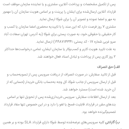
پس از تکمیل مشخصات و پرداخت آنلاین، مشتری و یا نماینده سازمان موظف است
قرارداد آنلاین ارسال‌شده برای ایشان را پرینت و بر اساس هویت سازمان آن را مهمور
به مهر و امضا نموده و تصویر آن را برای شوکا ارسال نماید.
مشتری 7 روز فرصت دارد که این سند را با تاییدیه محضری امضا سازمان یا کسب و
کار حقیقی یا حقوقی خود، به صورت پستی برای شوکا (به آدرس: تهران-سعادت آباد
سرو غربی شماره 17 - کد پستی: 1998714341) ارسال نماید.
به علت تایید هویت کاربر و کسب‌وکار یا سازمان ایشان، تمامی درخواست‌ها حداکثر
2 روز کاری پس از پرداخت و تبادل اسناد فعال خواهند شد.
الف) حق انصراف
قبل از تائید سفارش: در صورت انصراف از دریافت سرویس پس از تسویه‌حساب و
قبل از ارسال سرویس از جانب شوکا، کل وجه به‌حساب بانکی خریدار (حسابی که از
آن خرید شده است) مسترد خواهد شد.
بعد از ارسال اطلاعات سفارش: سرویس خریداری‌شده پس از تحویل تنها بر اساس
بندهای مقرر در قرارداد قابلیت فسخ یا لغو را دارد و در این خصوص تنها مفاد قرارداد
تصمیم‌گیرنده خواهد بود.
ب) گارانتی
کلیه سرویس‌های عرضه‌شده توسط شوکا دارای قرارداد SLA بوده و بر همین