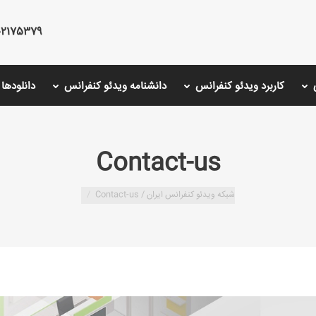
75379 - 02126766001 - 02175487000
کاربرد ویدئو کنفرانس
دانشنامه ویدئو کنفرانس
دانلودها
Contact-us
شبکه ویدئو کنفرانس ایران /
Contact-us