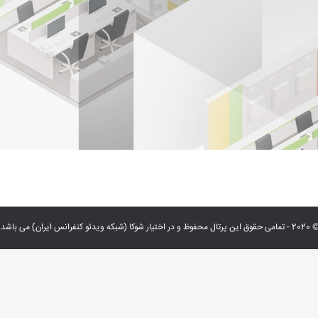
 حقوق این پرتال محفوظ و در اختیار شوکا (شبکه ویدئو کنفرانس ایران) می باشد.