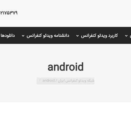
75379 - 02126766001 - 02175487000
کاربرد ویدئو کنفرانس
دانشنامه ویدئو کنفرانس
دانلودها
android
شبکه ویدئو کنفرانس ایران /
android