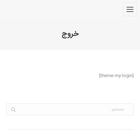
خروج
You are here:
[theme-my-login]
Search: