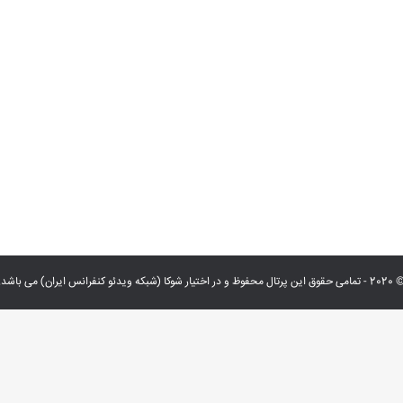
 حقوق این پرتال محفوظ و در اختیار شوکا (شبکه ویدئو کنفرانس ایران) می باشد.