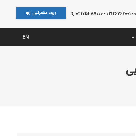
ورود مشترکین
021
EN
یی