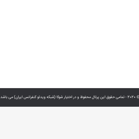
 حقوق این پرتال محفوظ و در اختیار شوکا (شبکه ویدئو کنفرانس ایران) می باشد.