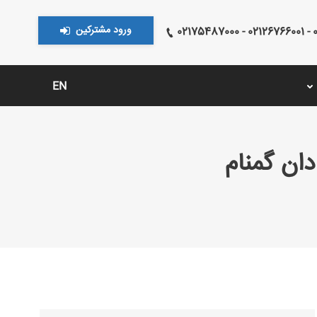
ورود مشترکین
021
EN
ان گمنام