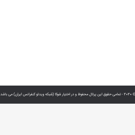
 حقوق این پرتال محفوظ و در اختیار شوکا (شبکه ویدئو کنفرانس ایران) می باشد.