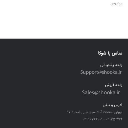
وردپرس
تماس با شوکا
واحد پشتیبانی
واحد فروش
آدرس و تلفن
تهران-سعادت آباد-سرو غربی-شماره 17
02175379 - 02126766001